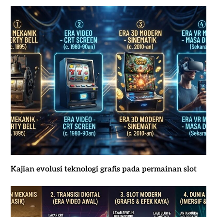
Kajian evolusi teknologi grafis pada permainan slot