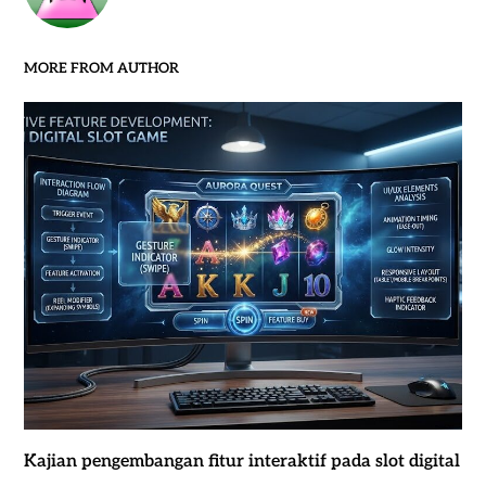
MORE FROM AUTHOR
Kajian pengembangan fitur interaktif pada slot digital