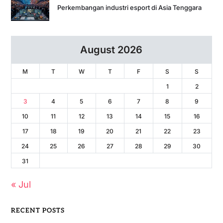
Perkembangan industri esport di Asia Tenggara
August 2026
M
T
W
T
F
S
S
1
2
3
4
5
6
7
8
9
10
11
12
13
14
15
16
17
18
19
20
21
22
23
24
25
26
27
28
29
30
31
« Jul
RECENT POSTS