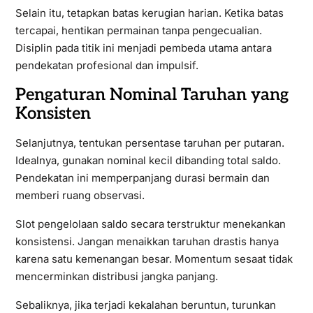
Selain itu, tetapkan batas kerugian harian. Ketika batas
tercapai, hentikan permainan tanpa pengecualian.
Disiplin pada titik ini menjadi pembeda utama antara
pendekatan profesional dan impulsif.
Pengaturan Nominal Taruhan yang
Konsisten
Selanjutnya, tentukan persentase taruhan per putaran.
Idealnya, gunakan nominal kecil dibanding total saldo.
Pendekatan ini memperpanjang durasi bermain dan
memberi ruang observasi.
Slot pengelolaan saldo secara terstruktur menekankan
konsistensi. Jangan menaikkan taruhan drastis hanya
karena satu kemenangan besar. Momentum sesaat tidak
mencerminkan distribusi jangka panjang.
Sebaliknya, jika terjadi kekalahan beruntun, turunkan