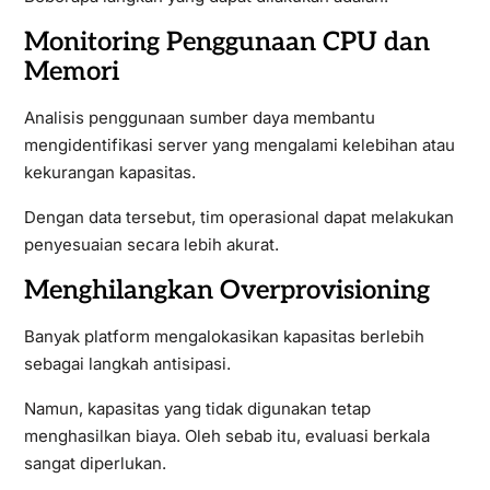
Monitoring Penggunaan CPU dan
Memori
Analisis penggunaan sumber daya membantu
mengidentifikasi server yang mengalami kelebihan atau
kekurangan kapasitas.
Dengan data tersebut, tim operasional dapat melakukan
penyesuaian secara lebih akurat.
Menghilangkan Overprovisioning
Banyak platform mengalokasikan kapasitas berlebih
sebagai langkah antisipasi.
Namun, kapasitas yang tidak digunakan tetap
menghasilkan biaya. Oleh sebab itu, evaluasi berkala
sangat diperlukan.