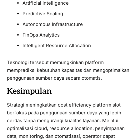
Artificial Intelligence
Predictive Scaling
Autonomous Infrastructure
FinOps Analytics
Intelligent Resource Allocation
Teknologi tersebut memungkinkan platform
memprediksi kebutuhan kapasitas dan mengoptimalkan
penggunaan sumber daya secara otomatis.
Kesimpulan
Strategi meningkatkan cost efficiency platform slot
berfokus pada penggunaan sumber daya yang lebih
cerdas tanpa mengurangi kualitas layanan. Melalui
optimalisasi cloud, resource allocation, penyimpanan
data, monitoring, dan otomatisasi, operator dapat