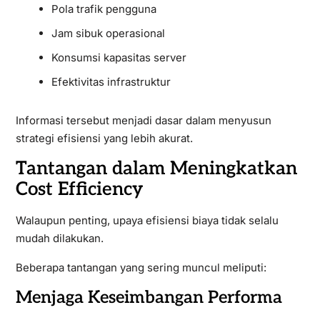
Pola trafik pengguna
Jam sibuk operasional
Konsumsi kapasitas server
Efektivitas infrastruktur
Informasi tersebut menjadi dasar dalam menyusun
strategi efisiensi yang lebih akurat.
Tantangan dalam Meningkatkan
Cost Efficiency
Walaupun penting, upaya efisiensi biaya tidak selalu
mudah dilakukan.
Beberapa tantangan yang sering muncul meliputi:
Menjaga Keseimbangan Performa